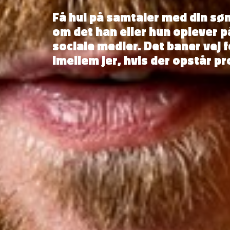
Få hul på samtaler med din søn 
om det han eller hun oplever p
sociale medier. Det baner vej fo
imellem jer, hvis der opstår p