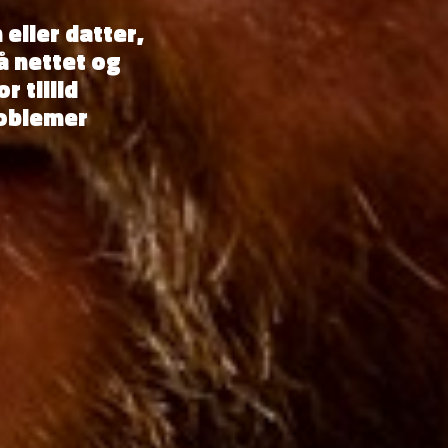
eller datter,
å nettet og
r tillid
roblemer